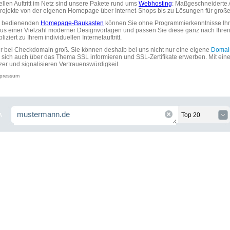
uellen Auftritt im Netz sind unsere Pakete rund ums
Webhosting
: Maßgeschneiderte A
tprojekte von der eigenen Homepage über Internet-Shops bis zu Lösungen für gr
zu bedienenden
Homepage-Baukasten
können Sie ohne Programmierkenntnisse Ihre
aus einer Vielzahl moderner Designvorlagen und passen Sie diese ganz nach Ihre
ziert zu Ihrem individuellen Internetauftritt.
ir bei Checkdomain groß. Sie können deshalb bei uns nicht nur eine eigene
Domai
 sich auch über das Thema SSL informieren und SSL-Zertifikate erwerben. Mit ein
zer und signalisieren Vertrauenswürdigkeit.
pressum
.
Top 20